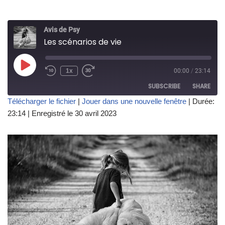
Avis de Psy
Les scénarios de vie
1x
00:00
/
23:14
SUBSCRIBE
SHARE
Télécharger le fichier
|
Jouer dans une nouvelle fenêtre
|
Durée:
23:14
|
Enregistré le 30 avril 2023
SHARE
RSS FEED
LINK
EMBED