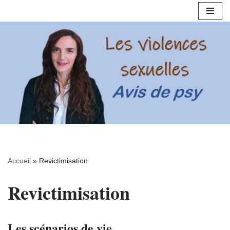
Aller
au
contenu
Accueil
»
Revictimisation
Revictimisation
Les scénarios de vie